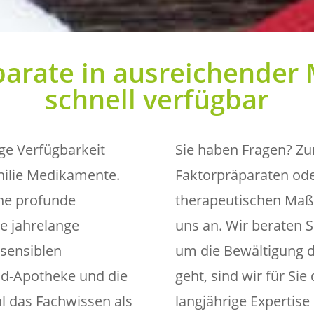
parate in ausreichender
schnell verfügbar
ige Verfügbarkeit
Sie haben Fragen? Zu
hilie Medikamente.
Faktorpräparaten ode
ine profunde
therapeutischen Maß
e jahrelange
uns an. Wir beraten 
sensiblen
um die Bewältigung d
old-Apotheke und die
geht, sind wir für Si
l das Fachwissen als
langjährige Expertis