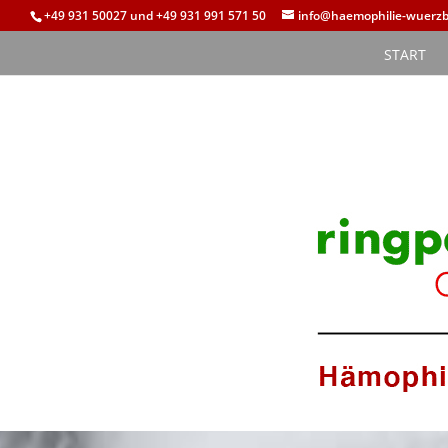
+49 931 50027 und +49 931 991 571 50
info@haemophilie-wuerzb
START